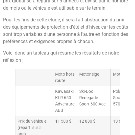
prix global sera réparti sur 5 années et divisé par le nombre
de mois où le véhicule est utilisable sur le terrain.
Pour les fins de cette étude, il sera fait abstraction du prix
des équipements de protection d’été et d’hiver, car les coûts
sont trop variables d’une personne à l’autre en fonction des
préférences et exigences propres à chacun.
Voici donc un tableau qui résume les résultats de notre
réflexion :
Moto hors
Motoneige
Motoquad
route
Kawasaki
Ski-Doo
Polaris
KLR 650
Renegade
Sportsman
Adventure
Sport 600 Ace
570 Trail
ABS
Prix du véhicule
11 500 $
12 880 $
13 683 $
(réparti sur 5
ans)