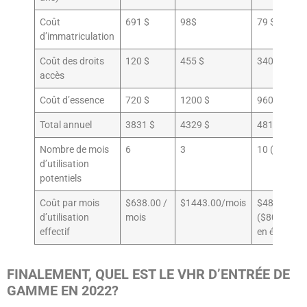
Coût
691 $
98$
79 $
d’immatriculation
Coût des droits
120 $
455 $
340 $
accès
Coût d’essence
720 $
1200 $
960 $
Total annuel
3831 $
4329 $
4816 $
Nombre de mois
6
3
10 (6 mois 
d’utilisation
potentiels
Coût par mois
$638.00 /
$1443.00/mois
$481.00/m
d’utilisation
mois
($803.00/m
effectif
en été)
FINALEMENT, QUEL EST LE VHR D’ENTRÉE DE
GAMME EN 2022?