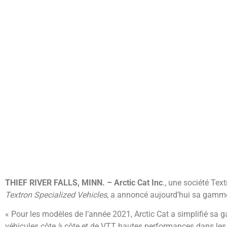
THIEF RIVER FALLS, MINN. – Arctic Cat Inc
., une société Tex
Textron Specialized Vehicles
, a annoncé aujourd’hui sa gamme
« Pour les modèles de l’année 2021, Arctic Cat a simplifié sa 
véhicules côte à côte et de VTT hautes performances dans les 