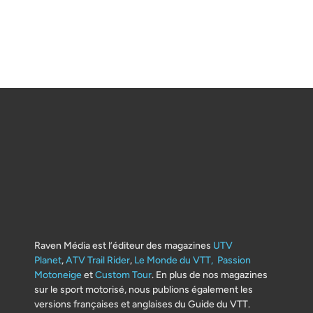
Raven Média est l’éditeur des magazines
UTV
Planet
,
ATV Trail Rider
,
Le Monde du VTT,
Passion
Motoneige
et
Custom Tour
. En plus de nos magazines
sur le sport motorisé, nous publions également les
versions françaises et anglaises du Guide du VTT.