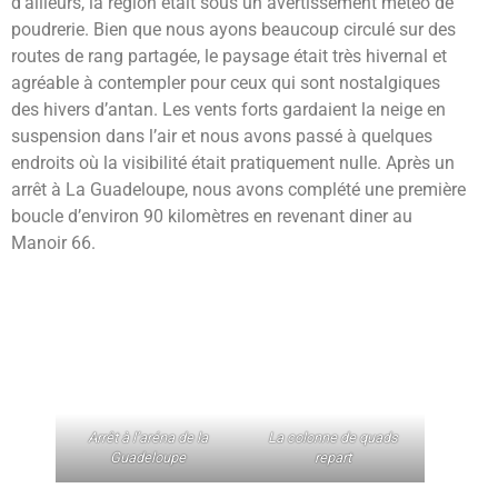
d’ailleurs, la région était sous un avertissement météo de
poudrerie. Bien que nous ayons beaucoup circulé sur des
routes de rang partagée, le paysage était très hivernal et
agréable à contempler pour ceux qui sont nostalgiques
des hivers d’antan. Les vents forts gardaient la neige en
suspension dans l’air et nous avons passé à quelques
endroits où la visibilité était pratiquement nulle. Après un
arrêt à La Guadeloupe, nous avons complété une première
boucle d’environ 90 kilomètres en revenant diner au
Manoir 66.
Arrêt à l’aréna de la
La colonne de quads
Guadeloupe
repart