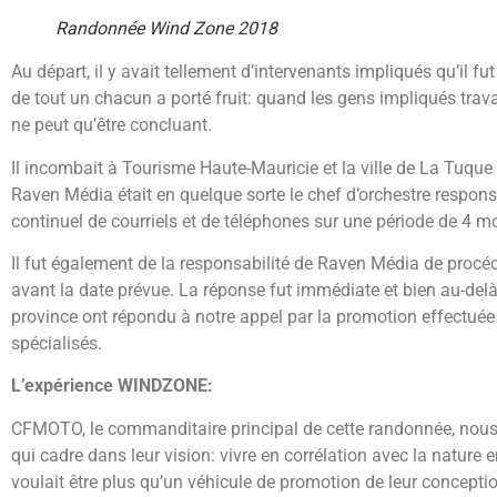
Randonnée Wind Zone 2018
Au départ, il y avait tellement d’intervenants impliqués qu’il fu
de tout un chacun a porté fruit: quand les gens impliqués travai
ne peut qu’être concluant.
Il incombait à Tourisme Haute-Mauricie et la ville de La Tuque d’
Raven Média était en quelque sorte le chef d’orchestre respon
continuel de courriels et de téléphones sur une période de 4 mo
Il fut également de la responsabilité de Raven Média de procé
avant la date prévue. La réponse fut immédiate et bien au-delà
province ont répondu à notre appel par la promotion effectué
spécialisés.
L’expérience WINDZONE:
CFMOTO, le commanditaire principal de cette randonnée, nous 
qui cadre dans leur vision: vivre en corrélation avec la nature e
voulait être plus qu’un véhicule de promotion de leur conception