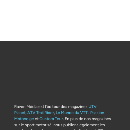
Raven Média est l’éditeur des magazines
UTV
Planet
,
ATV Trail Rider
,
Le Monde du VTT,
Passion
Motoneige
et
Custom Tour
. En plus de nos magazines
sur le sport motorisé, nous publions également les