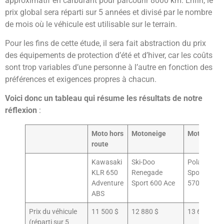
approximatif en carburant pour parcourir 8000 km. Enfin, le
prix global sera réparti sur 5 années et divisé par le nombre
de mois où le véhicule est utilisable sur le terrain.
Pour les fins de cette étude, il sera fait abstraction du prix
des équipements de protection d’été et d’hiver, car les coûts
sont trop variables d’une personne à l’autre en fonction des
préférences et exigences propres à chacun.
Voici donc un tableau qui résume les résultats de notre
réflexion
:
Moto hors
Motoneige
Motoquad
route
Kawasaki
Ski-Doo
Polaris
KLR 650
Renegade
Sportsman
Adventure
Sport 600 Ace
570 Trail
ABS
Prix du véhicule
11 500 $
12 880 $
13 683 $
(réparti sur 5