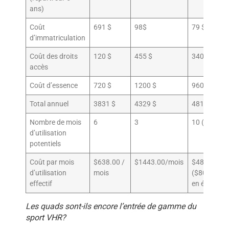
ans)
Coût
691 $
98$
79 $
d’immatriculation
Coût des droits
120 $
455 $
340 $
accès
Coût d’essence
720 $
1200 $
960 $
Total annuel
3831 $
4329 $
4816 $
Nombre de mois
6
3
10 (6 mois 
d’utilisation
potentiels
Coût par mois
$638.00 /
$1443.00/mois
$481.00/m
d’utilisation
mois
($803.00/m
effectif
en été)
Les quads sont-ils encore l’entrée de gamme du
sport VHR?