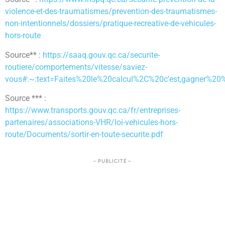
violence-et-des-traumatismes/prevention-des-traumatismes-
non-intentionnels/dossiers/pratique-recreative-de-vehicules-
hors-route
Source** :
https://saaq.gouv.qc.ca/securite-
routiere/comportements/vitesse/saviez-
vous#:~:text=Faites%20le%20calcul%2C%20c’est,gagner%
Source *** :
https://www.transports.gouv.qc.ca/fr/entreprises-
partenaires/associations-VHR/loi-vehicules-hors-
route/Documents/sortir-en-toute-securite.pdf
– PUBLICITÉ –