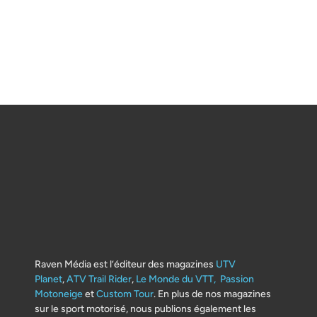
Raven Média est l’éditeur des magazines
UTV
Planet
,
ATV Trail Rider
,
Le Monde du VTT,
Passion
Motoneige
et
Custom Tour
. En plus de nos magazines
sur le sport motorisé, nous publions également les