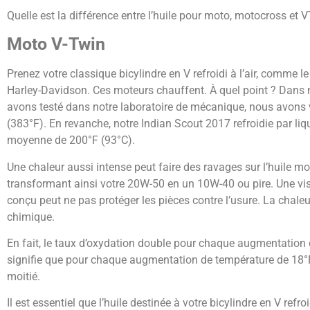
Quelle est la différence entre l’huile pour moto, motocross et 
Moto V-Twin
Prenez votre classique bicylindre en V refroidi à l’air, comme l
Harley-Davidson. Ces moteurs chauffent. À quel point ? Dans
avons testé dans notre laboratoire de mécanique, nous avons v
(383°F). En revanche, notre Indian Scout 2017 refroidie par liq
moyenne de 200°F (93°C).
Une chaleur aussi intense peut faire des ravages sur l’huile mote
transformant ainsi votre 20W-50 en un 10W-40 ou pire. Une visc
conçu peut ne pas protéger les pièces contre l’usure. La chal
chimique.
En fait, le taux d’oxydation double pour chaque augmentation d
signifie que pour chaque augmentation de température de 18°F (
moitié.
Il est essentiel que l’huile destinée à votre bicylindre en V refro